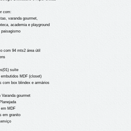
er com:
stas, varanda gourmet,
oteca, academia e playground
e paisagismo
o com 94 mts2 área útil
ens
s(01) suíte
 embutidos MDF (closet)
s com box blindex e armários
 Varanda gourmet
Planejada
s em MDF
 em granito
serviço