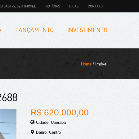
CADASTRE SEU IMÓVEL
NOTÍCIAS
DICAS
CONTATO
R
LANÇAMENTO
INVESTIMENTO
Home
/ Imóvel
2688
R$ 620.000,00
Cidade: Uberaba
Bairro: Centro