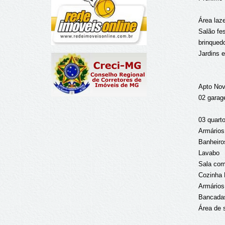
Área laz
Salão fe
brinqued
Jardins 
Apto Nov
02 garag
03 quarto
Armários
Banheiro
Lavabo
Sala com
Cozinha 
Armário
Bancadas
Área de 