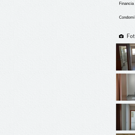
Financia
Condomín
Fot