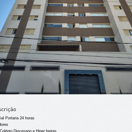
crição
al Portaria 24 horas
dores
Colégio Diocesano e Hiper bretas