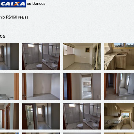
ou Bancos
io R$460 reais)
os