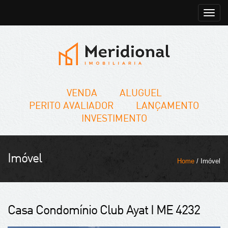
Toggle
naviga
VENDA
ALUGUEL
PERITO AVALIADOR
LANÇAMENTO
INVESTIMENTO
Imóvel
Home
/ Imóvel
Casa Condomínio Club Ayat I ME 4232